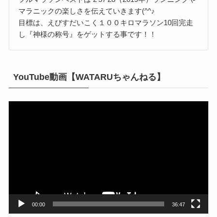
マラニックの楽しさを伝えていきます(^^♪
目標は、えびすだいこく１００キロマラソン10回完走
し『神様の称号』をゲットする事です！！
YouTube動画【WATARUちゃんねる】
動
画
プ
レ
ー
ヤ
ー
00:00
36:47