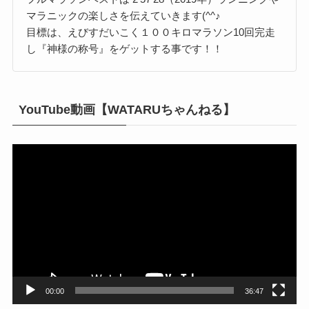
マラニックの楽しさを伝えていきます(^^♪
目標は、えびすだいこく１００キロマラソン10回完走
し『神様の称号』をゲットする事です！！
YouTube動画【WATARUちゃんねる】
動
画
プ
レ
ー
ヤ
ー
00:00
36:47