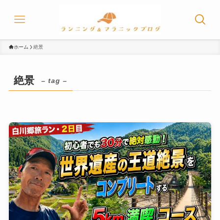
ホーム
絶景
絶景
– tag –