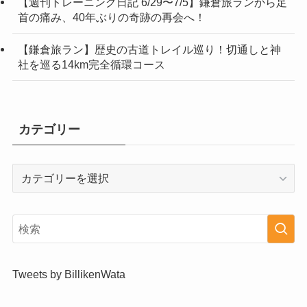
【週刊トレーニング日記 6/29〜7/5】鎌倉旅ランから足
首の痛み、40年ぶりの奇跡の再会へ！
【鎌倉旅ラン】歴史の古道トレイル巡り！切通しと神
社を巡る14km完全循環コース
カテゴリー
カ
テ
ゴ
リ
ー
Tweets by BillikenWata