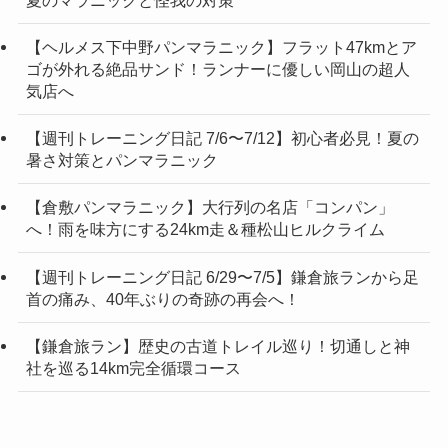
【ヘルメス下中野パンマラニック】フラット47kmとア
ゴが外れる絶品サンド！ランナーに優しい岡山の超人
気店へ
【週刊トレーニング日記 7/6〜7/12】初心者必見！夏の
暑さ対策とパンマラニック
【倉敷パンマラニック】大行列の名店「コンパン」
へ！雨を味方にする24km走＆種松山ヒルクライム
【週刊トレーニング日記 6/29〜7/5】鎌倉旅ランから足
首の痛み、40年ぶりの奇跡の再会へ！
【鎌倉旅ラン】歴史の古道トレイル巡り！切通しと神
社を巡る14km完全循環コース