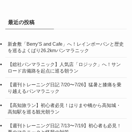
最近の投稿
新倉敷「Berry’S and Cafe」へ！レインボーパンと歴史
を巡るよくばり26.2kmパンマラニック
【総社パンマラニック】人気店「ロジック」へ！サン
ロード吉備路を起点に巡る朝ラン
【週刊トレーニング日記 7/20〜7/26】猛暑と膝痛を乗
り越えるパンマラニック
【高知旅ラン】初心者必見！はりまや橋から高知城・
高知駅を巡る観光朝ラン
【週刊トレーニング日記 7/13〜7/19】初心者も必見！
夏のマラニックと怪我の対策