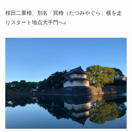
桜田二重櫓、別名「巽櫓（たつみやぐら」横を走
りスタート地点大手門へ♪