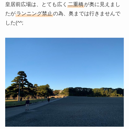
皇居前広場は、とても広く
二重橋
が奥に見えまし
たが
ランニング禁止
の為、奥までは行きませんで
した(^^;