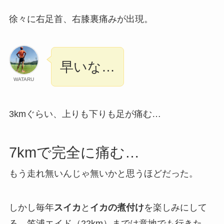
徐々に右足首、右膝裏痛みが出現。
早いな…
WATARU
3kmぐらい、上りも下りも足が痛む…
7kmで完全に痛む…
もう走れ無いんじゃ無いかと思うほどだった。
しかし毎年
スイカ
と
イカの煮付け
を楽しみにして
る、笠浦エイド（22km）までは意地でも行きた