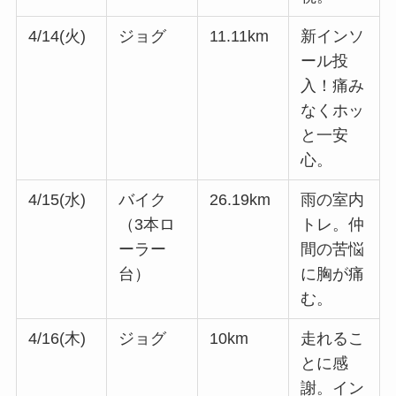
4/14(火)
ジョグ
11.11km
新インソ
ール投
入！痛み
なくホッ
と一安
心。
4/15(水)
バイク
26.19km
雨の室内
（3本ロ
トレ。仲
ーラー
間の苦悩
台）
に胸が痛
む。
4/16(木)
ジョグ
10km
走れるこ
とに感
謝。イン