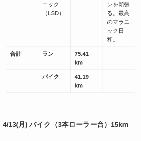
ニック
ンを頬張
（LSD）
る。最高
のマラニ
ック日
和。
合計
ラン
75.41
km
バイク
41.19
km
4/13(月) バイク（3本ローラー台）15km