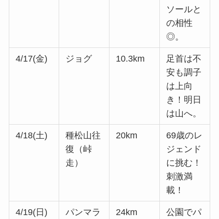
ソールと
の相性
◎。
4/17(金)
ジョグ
10.3km
足首は不
安も調子
は上向
き！明日
は山へ。
4/18(土)
種松山往
20km
69歳のレ
復（峠
ジェンド
走）
に挑む！
刺激満
載！
4/19(日)
パンマラ
24km
公園でパ