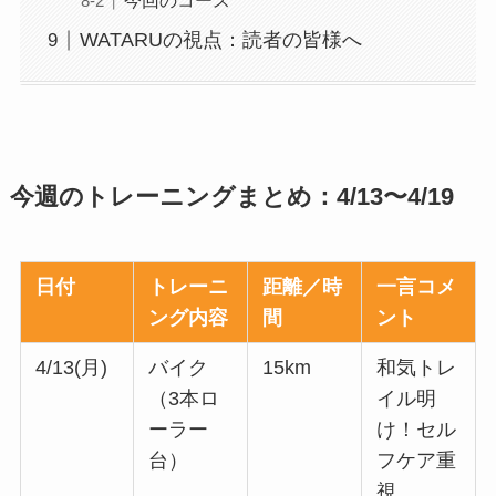
今回のコース
WATARUの視点：読者の皆様へ
今週のトレーニングまとめ：4/13〜4/19
日付
トレーニ
距離／時
一言コメ
ング内容
間
ント
4/13(月)
バイク
15km
和気トレ
（3本ロ
イル明
ーラー
け！セル
台）
フケア重
視。