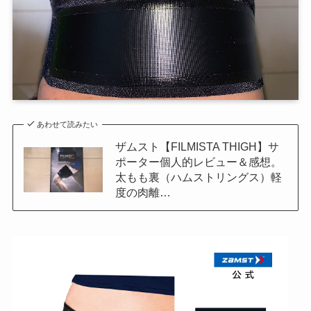
あわせて読みたい
ザムスト【FILMISTA THIGH】サ
ポーター個人的レビュー＆感想。
太もも裏（ハムストリングス）軽
度の肉離…
ザ
ム
ス
ト
F
I
L