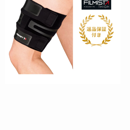
M
I
S
T
A
T
H
I
G
H
（
太
も
も
用
サ
ポ
ー
タ
ー
左
右
兼
用
）
サ
ポ
ー
タ
ー