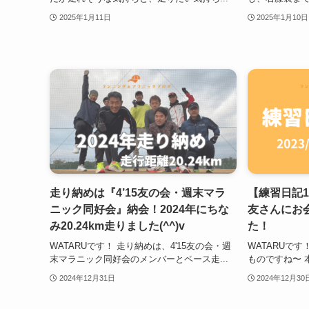
2025年1月11日
2025年1月10日
走り納めは『4’15友の会・週末マラ
【練習日記1
ニック同好会』納会！2024年にちな
友さんにお
み20.24km走りました(^^)v
た！
WATARUです！ 走り納めは、4'15友の会・週
WATARUで
末マラニック同好会のメンバーとペース走...
ものですね〜 
2024年12月31日
2024年12月30