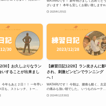
WATARUです！ 新年明けましておめでと
ざいます！ 本年も宜しくお願い致しますm..
2025年1月5日
2/30】お久しぶりなラン
【練習日記12/28】ラン友さんに影
会いすることが出来まし
され、刺激ビンビンでランニング
へ！
す！ 今年もあと２日！！ 一年早い
WATARUです！ 今朝は、腰痛も酷く、左
本日も、ストレッチ、トー...
の痛みも強い朝でした。 いつものルーテ...
日
2024年12月30日