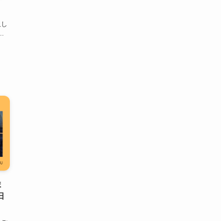
久し
.
ま
日