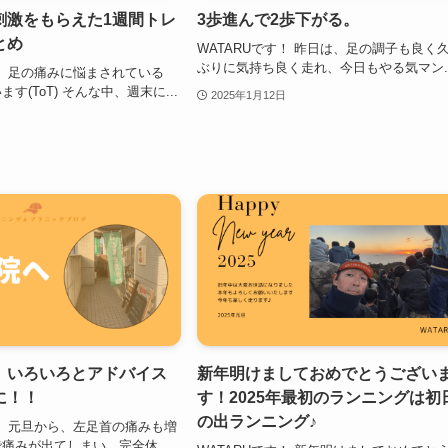
刺激をもらえた1週間トレ
3歩進んで2歩下がる。
とめ
WATARUです！ 昨日は、足の調子も良く
ぶりに気持ち良く走れ、今日もやる気マン..
す！ 足の痛みに悩まされている
す(ToT) そんな中、週末に...
2025年1月12日
。いろいろとアドバイス
新年明けましておめでとうござい
に！！
す！2025年最初のランニングは初
の出ランニング♪
す！ 元旦から、左足首の痛みも増
痛みが出てしまい、完全休...