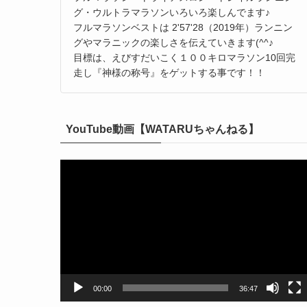
グ・ウルトラマラソンいろいろ楽しんでます♪
フルマラソンベストは 2'57'28（2019年）ランニン
グやマラニックの楽しさを伝えていきます(^^♪
目標は、えびすだいこく１００キロマラソン10回完
走し『神様の称号』をゲットする事です！！
YouTube動画【WATARUちゃんねる】
動
画
プ
レ
ー
ヤ
ー
00:00
36:47