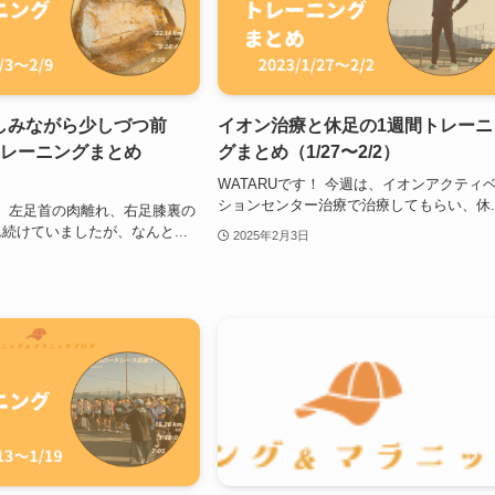
しみながら少しづつ前
イオン治療と休足の1週間トレーニ
トレーニングまとめ
グまとめ（1/27〜2/2）
）
WATARUです！ 今週は、イオンアクティ
ションセンター治療で治療してもらい、休..
す！ 左足首の肉離れ、右足膝裏の
続けていましたが、なんと...
2025年2月3日