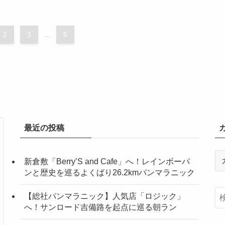
2
3
...
5
最近の投稿
カ
新倉敷「Berry’S and Cafe」へ！レインボーパ
テ
ンと歴史を巡るよくばり26.2kmパンマラニック
ゴ
リ
【総社パンマラニック】人気店「ロジック」
ー
へ！サンロード吉備路を起点に巡る朝ラン