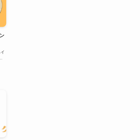
ン
ベイ
.