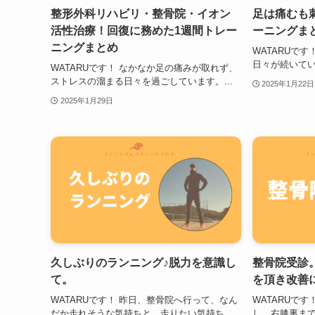
整形外科リハビリ・整骨院・イオン
足は痛むも
活性治療！回復に務めた1週間トレー
ーニングま
ニングまとめ
WATARUで
日々が続いていま
WATARUです！ なかなか足の痛みが取れず、
ストレスの溜まる日々を過ごしています。...
2025年1月22日
2025年1月29日
久しぶりのランニング♪脱力を意識し
整骨院受診
て。
を頂き改善
WATARUです！ 昨日、整骨院へ行って、なん
WATARUで
だか走れそうな気持ちと、走りたい気持ち...
し、右膝裏まで