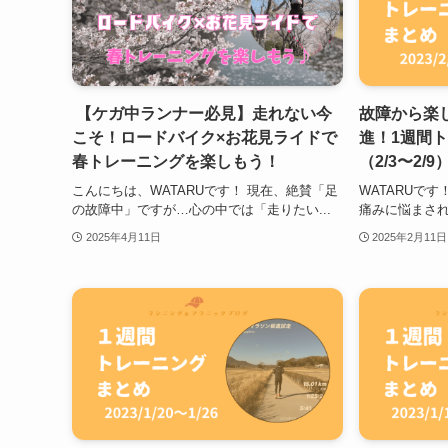
【ケガ中ランナー必見】走れない今
故障から楽
こそ！ロードバイク×お花見ライドで
進！1週間
春トレーニングを楽しもう！
（2/3〜2/9
こんにちは、WATARUです！ 現在、絶賛「足
WATARUで
の故障中」ですが…心の中では「走りたい...
痛みに悩まされ
2025年4月11日
2025年2月11日