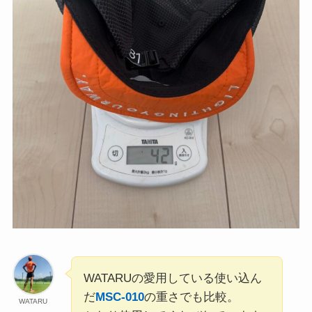
WATARUの愛用している使い込ん
だ
MSC-010
の重さでも比較。
WATARU