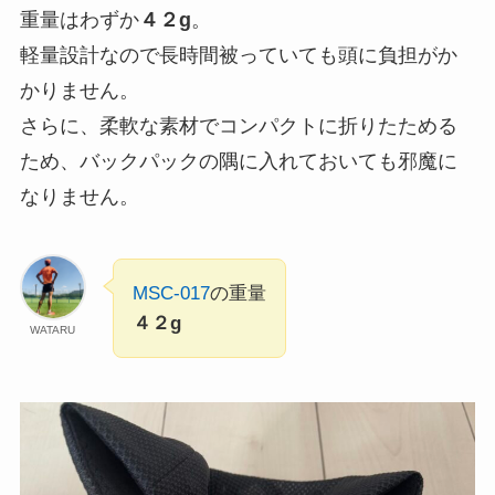
重量はわずか
４２g
。
軽量設計なので長時間被っていても頭に負担がか
かりません。
さらに、柔軟な素材でコンパクトに折りたためる
ため、バックパックの隅に入れておいても邪魔に
なりません。
MSC-017
の重量
４２g
WATARU