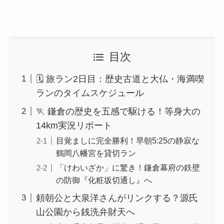
目次
🗓️ 旅ラン2日目：歴史古道と大仏・海満喫
ランのタイムスケジュール
🏃 鎌倉の歴史を五感で駆ける！等身大の
14km実況リポート
目覚ましに完全勝利！早朝5:25の静寂な
鶴岡八幡宮を貸切ラン
「けわいざか」に驚き！鎌倉幕府の鉄壁
の防御『化粧坂切通し』へ
頼朝公と大泉洋さんがリンクする？源氏
山公園から銭洗弁財天へ