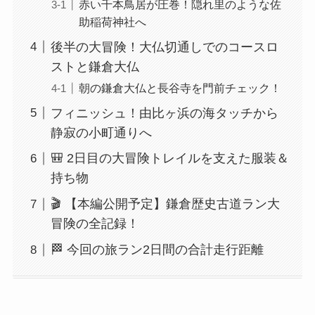
赤い千本鳥居が圧巻！隠れ里のような佐
助稲荷神社へ
後半の大冒険！大仏切通しでのコースロ
ストと鎌倉大仏
朝の鎌倉大仏と長谷寺を門前チェック！
フィニッシュ！由比ヶ浜の海タッチから
静寂の小町通りへ
🎒 2日目の大冒険トレイルを支えた服装＆
持ち物
🎬 【本編公開予定】鎌倉歴史古道ラン大
冒険の全記録！
🏁 今回の旅ラン2日間の合計走行距離