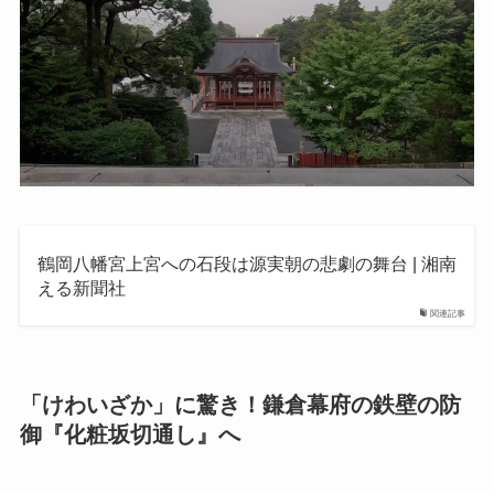
鶴岡八幡宮上宮への石段は源実朝の悲劇の舞台 | 湘南
える新聞社
関連記事
「けわいざか」に驚き！鎌倉幕府の鉄壁の防
御『化粧坂切通し』へ