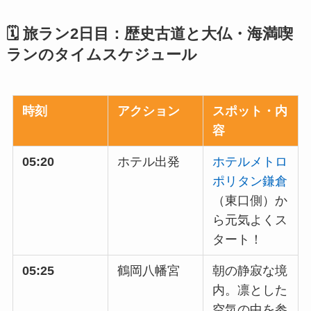
🗓️ 旅ラン2日目：歴史古道と大仏・海満喫
ランのタイムスケジュール
時刻
アクション
スポット・内
容
05:20
ホテル出発
ホテルメトロ
ポリタン鎌倉
（東口側）か
ら元気よくス
タート！
05:25
鶴岡八幡宮
朝の静寂な境
内。凛とした
空気の中を参