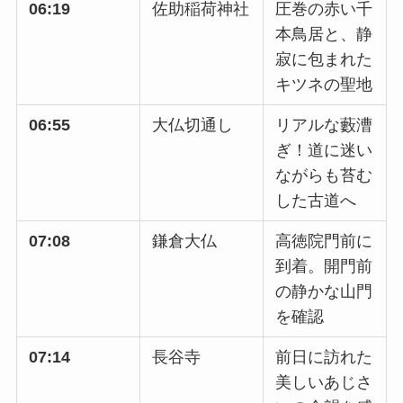
06:19
佐助稲荷神社
圧巻の赤い千
本鳥居と、静
寂に包まれた
キツネの聖地
06:55
大仏切通し
リアルな藪漕
ぎ！道に迷い
ながらも苔む
した古道へ
07:08
鎌倉大仏
高徳院門前に
到着。開門前
の静かな山門
を確認
07:14
長谷寺
前日に訪れた
美しいあじさ