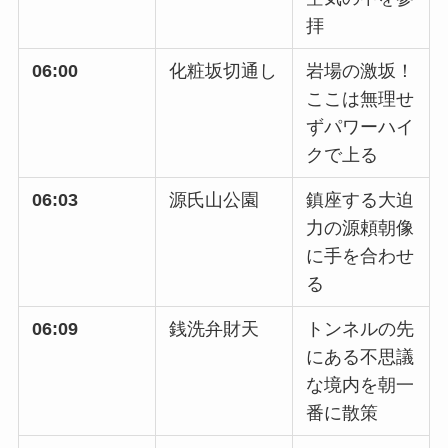
拝
06:00
化粧坂切通し
岩場の激坂！
ここは無理せ
ずパワーハイ
クで上る
06:03
源氏山公園
鎮座する大迫
力の源頼朝像
に手を合わせ
る
06:09
銭洗弁財天
トンネルの先
にある不思議
な境内を朝一
番に散策