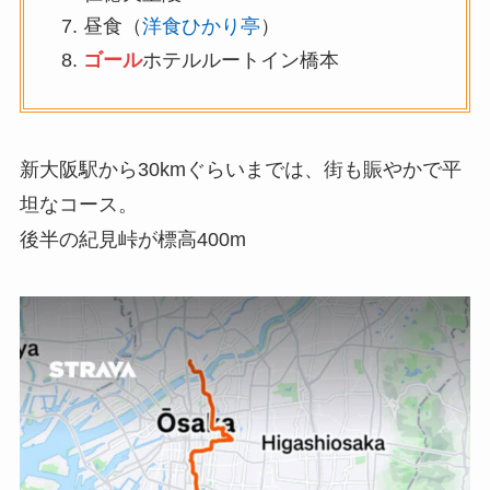
昼食（
洋食ひかり亭
）
ゴール
ホテルルートイン橋本
新大阪駅から30kmぐらいまでは、街も賑やかで平
坦なコース。
後半の紀見峠が標高400m