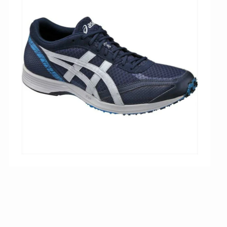
で
5
0
%
O
F
F
】
a
s
i
c
s
ア
シ
ッ
ク
ス
ラ
ン
ニ
ン
グ
シ
ュ
ー
ズ
タ
ー