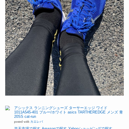
アシックス ランニングシューズ ターサーエッジ ワイド
1011A545-401 ブルー/ホワイト asics TARTHEREDGE メンズ 青
20SS cat-run
posted with
カエレバ
楽天市場で探す
Amazonで探す
Yahooショッピングで探す