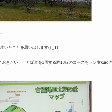
ジ。
いたことを思い出します(T_T)
きたい！！と坂道を1周する約13㎞のコースをラン友kuro