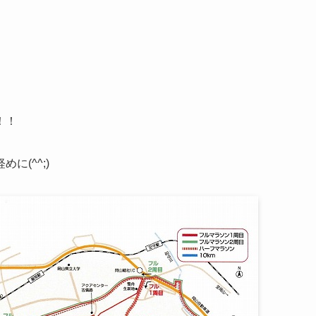
。
！！
(^^;)