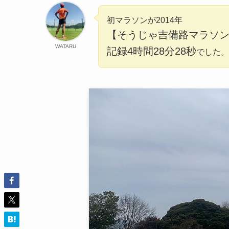
初マラソンが2014年
【そうじゃ吉備路マラソ
WATARU
記録4時間28分28秒
でした。