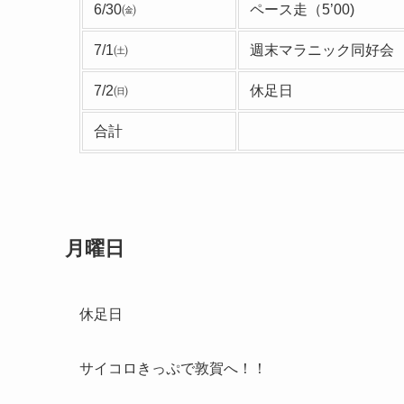
6/30㈮
ペース走（5’00)
7/1㈯
週末マラニック同好会
7/2㈰
休足日
合計
月曜日
休足日
サイコロきっぷで敦賀へ！！