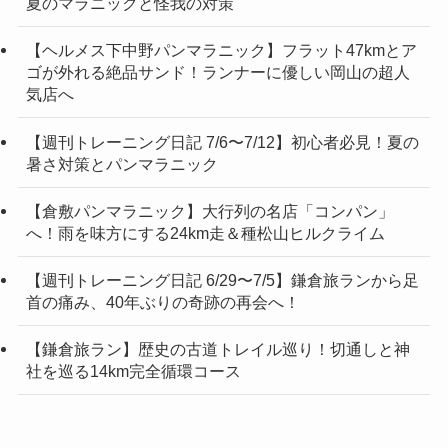
夏のマラニックと怪我の対策
【ヘルメス下中野パンマラニック】フラット47kmとア
ゴが外れる絶品サンド！ランナーに優しい岡山の超人
気店へ
【週刊トレーニング日記 7/6〜7/12】初心者必見！夏の
暑さ対策とパンマラニック
【倉敷パンマラニック】大行列の名店「コンパン」
へ！雨を味方にする24km走＆種松山ヒルクライム
【週刊トレーニング日記 6/29〜7/5】鎌倉旅ランから足
首の痛み、40年ぶりの奇跡の再会へ！
【鎌倉旅ラン】歴史の古道トレイル巡り！切通しと神
社を巡る14km完全循環コース