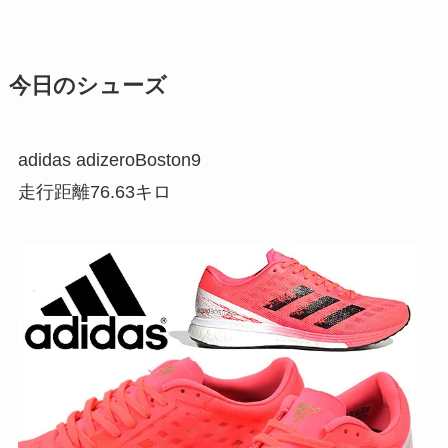
今日のシューズ
adidas adizeroBoston9
走行距離76.63キロ
【
最
大
1
0
0
0
円
O
F
F
ク
ー
ポ