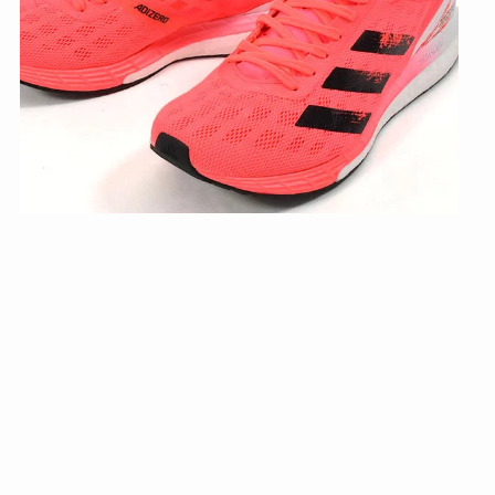
ン
配
布
中
！
】
3
0
%
O
F
F
送
料
無
料
ラ
ン
ニ
ン
グ
シ
ュ
ー
ズ
ア
デ
ィ
ダ