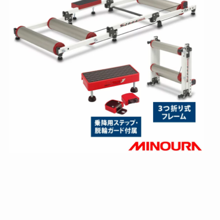
雨
支
度
】
M
O
Z
-
R
o
l
l
e
r
（
モ
ッ
ズ
ロ
ー
ラ
ー
）
3
本
ロ
ー
ラ
ー
台