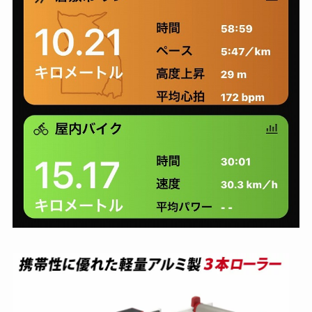
ミ
ノ
ウ
ラ
【
梅