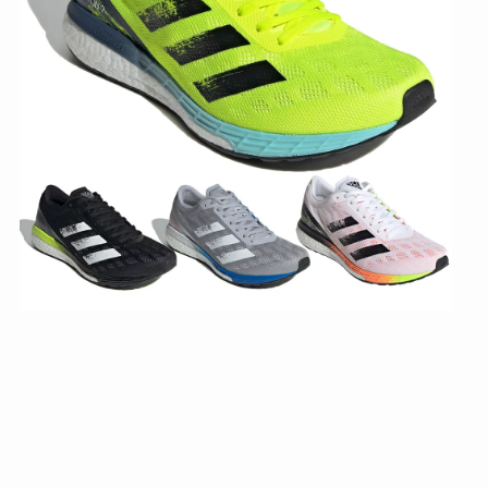
ア
デ
ィ
ダ
ス
)
ス
ポ
ー
ツ
日
本
正
規
品
A
D
I
Z
E
R
O
B
O
S
T
O
N
9
M