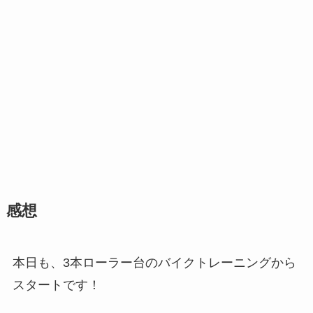
o
o
シ
ョ
ッ
ピ
ン
グ
で
探
す
感想
本日も、3本ローラー台のバイクトレーニングから
スタートです！