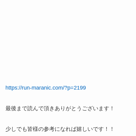
Y
a
h
o
o
シ
ョ
ッ
ピ
ン
グ
で
探
す
https://run-maranic.com/?p=2199
最後まで読んで頂きありがとうございます！
少しでも皆様の参考になれば嬉しいです！！