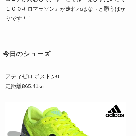
１００キロマラソン』が走れればな～と願うばか
りです！！
今日のシューズ
アディゼロ ボストン9
走距離865.41㎞
a
d
i
d
a
s
(