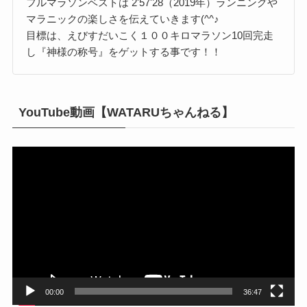
フルマラソンベストは 2'57'28（2019年）ランニングや
マラニックの楽しさを伝えていきます(^^♪
目標は、えびすだいこく１００キロマラソン10回完走
し『神様の称号』をゲットする事です！！
YouTube動画【WATARUちゃんねる】
動
画
プ
レ
ー
ヤ
ー
00:00
36:47