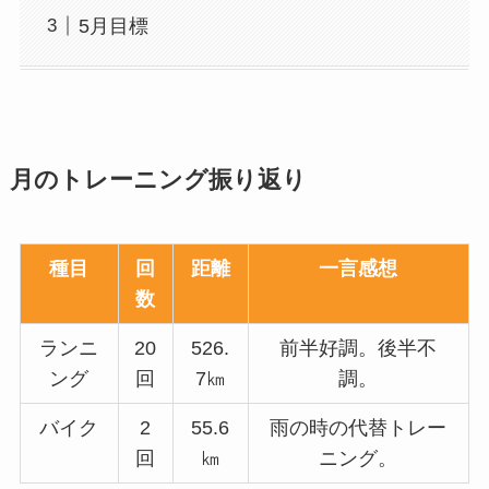
5月目標
月のトレーニング振り返り
種目
回
距離
一言感想
数
ランニ
20
526.
前半好調。後半不
ング
回
7㎞
調。
バイク
2
55.6
雨の時の代替トレー
回
㎞
ニング。