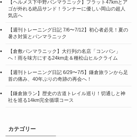
【ヘルメス下中野パンマラニック】フラット47kmとア
ゴが外れる絶品サンド！ランナーに優しい岡山の超人
気店へ
【週刊トレーニング日記 7/6〜7/12】初心者必見！夏の
暑さ対策とパンマラニック
【倉敷パンマラニック】大行列の名店「コンパン」
へ！雨を味方にする24km走＆種松山ヒルクライム
【週刊トレーニング日記 6/29〜7/5】鎌倉旅ランから足
首の痛み、40年ぶりの奇跡の再会へ！
【鎌倉旅ラン】歴史の古道トレイル巡り！切通しと神
社を巡る14km完全循環コース
カテゴリー