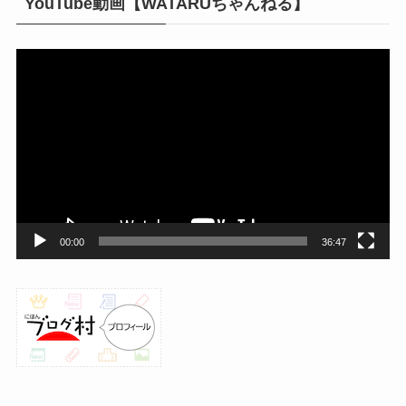
YouTube動画【WATARUちゃんねる】
動
画
プ
レ
ー
ヤ
ー
00:00
36:47