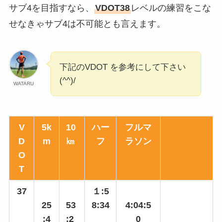
サブ4を目指すなら、
VDOT38
レベルの練習をこな
せなきゃサブ4は不可能とも言えます。
下記のVDOT を参考にして下さい
(^^)/
WATARU
V
5k
10
ハー
フルマ
D
m
㎞
フ
ラソン
O
T
37
１:5
25
53
8:34
4:04:5
:4
:2
0