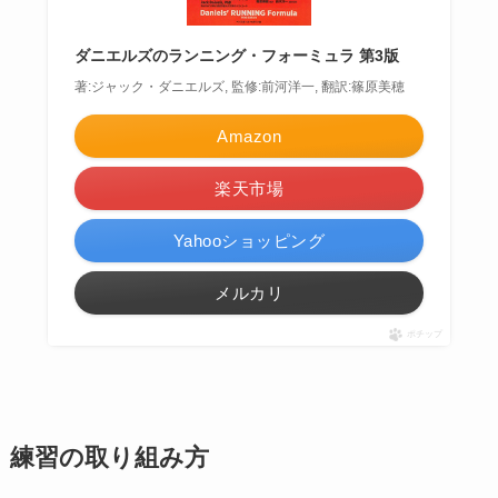
ダニエルズのランニング・フォーミュラ 第3版
著:ジャック・ダニエルズ, 監修:前河洋一, 翻訳:篠原美穂
Amazon
楽天市場
Yahooショッピング
メルカリ
ポチップ
練習の取り組み方