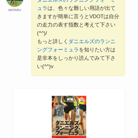
ュラ
は、色々な難しい用語が出て
WATARU
きますが簡単に言うとVDOTは自分
の走力の表す指数と考えて下さい
(^^)/
もっと詳しく
ダニエルズのランニ
ングフォーミュラ
を知りたい方は
是非本をしっかり読んでみて下さ
い(^^)v