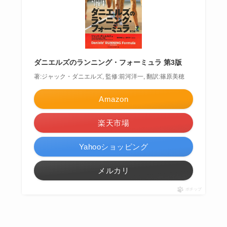
ダニエルズのランニング・フォーミュラ 第3版
著:ジャック・ダニエルズ, 監修:前河洋一, 翻訳:篠原美穂
Amazon
楽天市場
Yahooショッピング
メルカリ
ポチップ