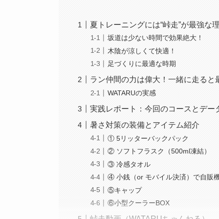
夏トレーニングには“峠走”が最強な
坂道は少ない時間で効果絶大！
木陰が涼しくて快適！
足づくりに最適な時期
ラン仲間の力は偉大！一緒に走ると
WATARUの実感
実践レポート：今回のコースとデー
暑さ対策の装備とアイテム紹介
① 5リッターバックパック
② ソフトフラスク（500ml凍結）
③ 冷感タオル
④ 小銭（or モバイル決済）で自販
⑤キャップ
⑥小型クーラーBOX
峠走動画（WATARUちゃんねる）