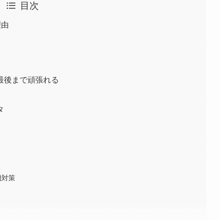
目次
理由
最後まで頑張れる
タ
機対策