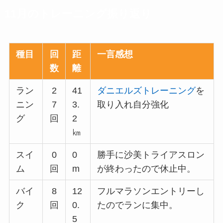
11月のトレーニング振り返り
種目
回
距
一言感想
数
離
ラン
2
41
ダニエルズトレーニング
を
ニン
7
3.
取り入れ自分強化
グ
回
2
㎞
スイ
0
0
勝手に沙美トライアスロン
ム
回
m
が終わったので休止中。
バイ
8
12
フルマラソンエントリーし
ク
回
0.
たのでランに集中。
5