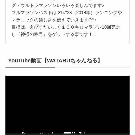
グ・ウルトラマラソンいろいろ楽しんでます♪
フルマラソンベストは 2'57'28（2019年）ランニングや
マラニックの楽しさを伝えていきます(^^♪
目標は、えびすだいこく１００キロマラソン10回完走
し『神様の称号』をゲットする事です！！
YouTube動画【WATARUちゃんねる】
動
画
プ
レ
ー
ヤ
ー