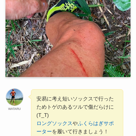
安易に考え短いソックスで行った
ためトゲのあるツルで傷だらけに
WATARU
(T_T)
ロングソックス
や
ふくらはぎサポ
ーター
を履いて行きましょう！