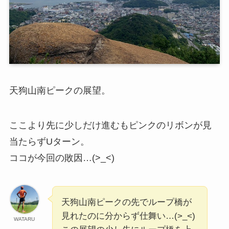
天狗山南ピークの展望。
ここより先に少しだけ進むもピンクのリボンが見
当たらずUターン。
ココが今回の敗因…(>_<)
天狗山南ピークの先でループ橋が
見れたのに分からず仕舞い…(>_<)
WATARU