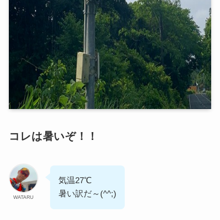
コレは暑いぞ！！
気温27℃
暑い訳だ～(^^;)
WATARU