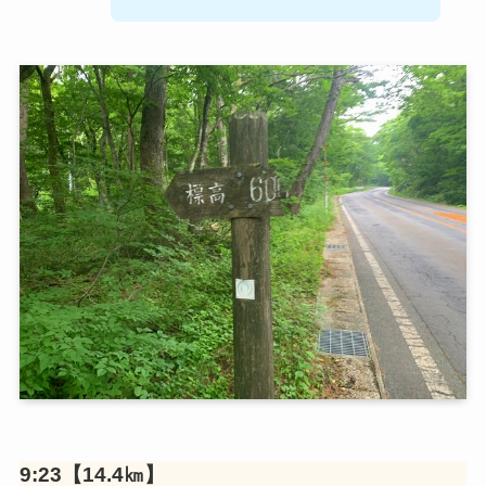
9:23【14.4㎞】