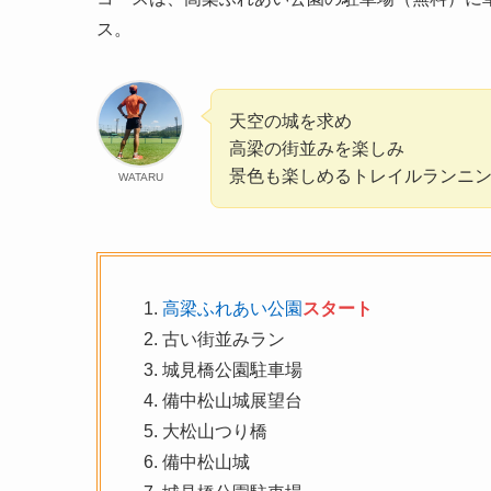
ス。
天空の城を求め
高梁の街並みを楽しみ
景色も楽しめるトレイルランニング
WATARU
高梁ふれあい公園
スタート
古い街並みラン
城見橋公園駐車場
備中松山城展望台
大松山つり橋
備中松山城