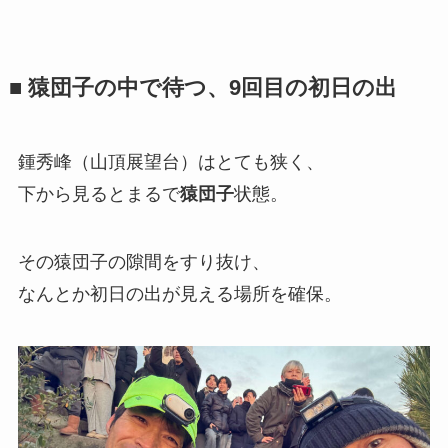
■ 猿団子の中で待つ、9回目の初日の出
鍾秀峰（山頂展望台）はとても狭く、
下から見るとまるで
猿団子
状態。
その猿団子の隙間をすり抜け、
なんとか初日の出が見える場所を確保。