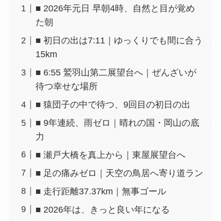
■ 2026年元日 早朝4時、自然と目が覚め
た朝
■ 初日の出は7:11｜ゆっくりでも間に合う
15km
■ 6:55 鷲羽山第二展望台へ｜ぜんざいが
待つ幸せな場所
■ 猿団子の中で待つ、9回目の初日の出
■ 9年連続、雨ゼロ｜晴れの国・岡山の底
力
■ 瀬戸大橋を真上から｜東屋展望台へ
■ 足の痛みゼロ｜天空の鳥居へ寄り道ラン
■ 走行距離37.37km｜無事ゴール
■ 2026年は、きっと良い年になる