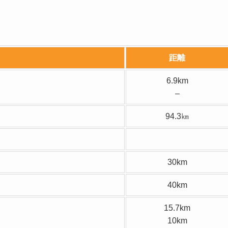
距離
6.9km
–
94.3㎞
30km
40km
15.7km
10km