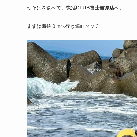
朝そばを食べて、
快活CLUB富士吉原店
へ。
まずは海抜０mへ行き海面タッチ！