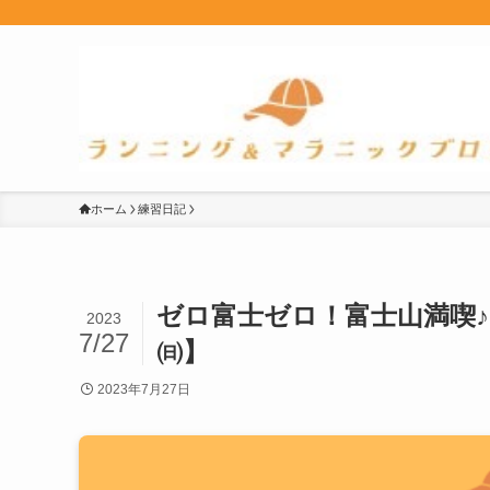
ホーム
練習日記
ゼロ富士ゼロ！富士山満喫♪1
2023
7/27
㈰】
2023年7月27日