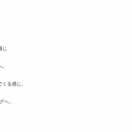
感じ
へ。
でくる感じ。
ングへ。
。