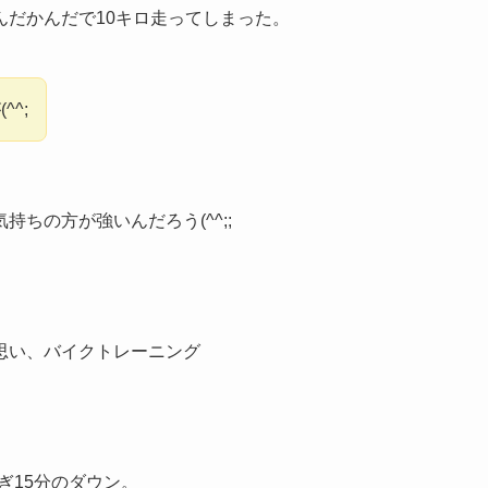
だかんだで10キロ走ってしまった。
^;
ちの方が強いんだろう(^^;;
。
思い、バイクトレーニング
漕ぎ15分のダウン。