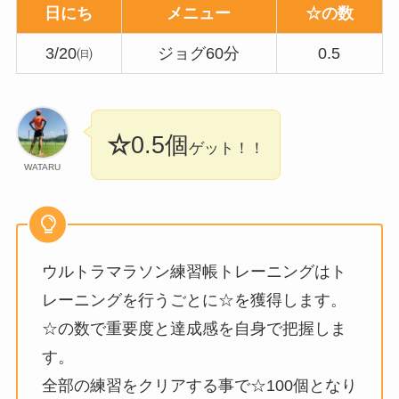
日にち
メニュー
☆の数
3/20㈰
ジョグ60分
0.5
☆
0.5
個
ゲット！！
WATARU
ウルトラマラソン練習帳トレーニングはト
レーニングを行うごとに☆を獲得します。
☆の数で重要度と達成感を自身で把握しま
す。
全部の練習をクリアする事で☆100個となり