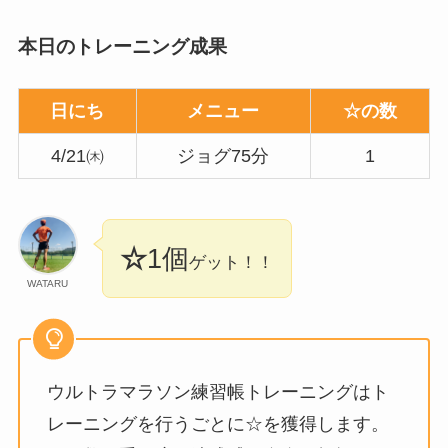
本日のトレーニング成果
日にち
メニュー
☆の数
4/21㈭
ジョグ75分
1
☆
1
個
ゲット！！
WATARU
ウルトラマラソン練習帳トレーニングはト
レーニングを行うごとに☆を獲得します。