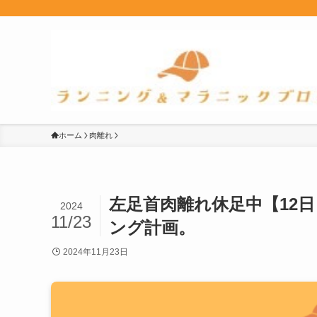
ホーム
肉離れ
左足首肉離れ休足中【12
2024
11/23
ング計画。
2024年11月23日