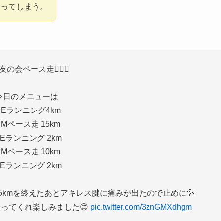
焦ってしまう。
5友の会ペース走🏃🏻‍♂️
今日のメニューは
Eランニング4km
Mペース走 15km
Eランニング 2km
Mペース走 10km
Eランニング 2km
5kmを終えたあとアキレス腱に痛みが出たので止めに💦
ってくれ楽しみました😊
pic.twitter.com/3znGMXdhgm