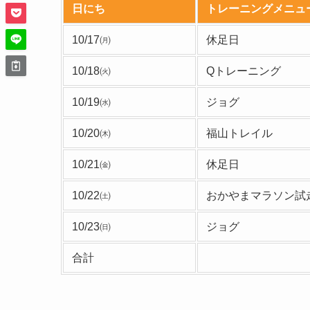
日にち
トレーニングメニュ
10/17㈪
休足日
10/18㈫
Qトレーニング
10/19㈬
ジョグ
10/20㈭
福山トレイル
10/21㈮
休足日
10/22㈯
おかやまマラソン試
10/23㈰
ジョグ
合計