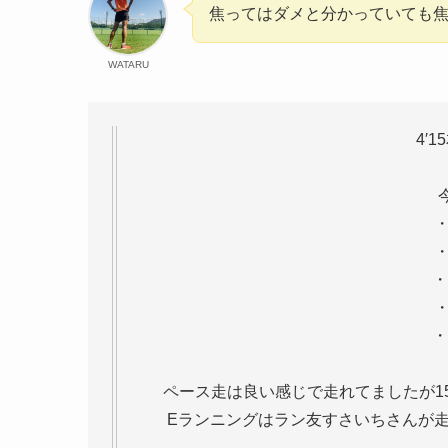
焦ってはダメと分かっていても
WATARU
4′1
・
・
・
・
・
ペース走は良い感じで走れてましたが1
Eランニングはラン友すさいちさんが走