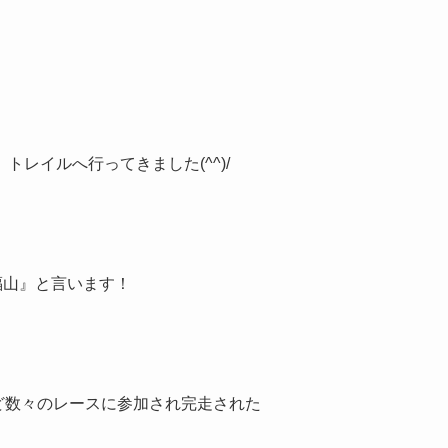
。
レイルへ行ってきました(^^)/
福山』と言います！
ど数々のレースに参加され完走された