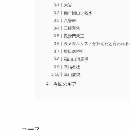
大岩
備中国山手名水
八畳岩
三輪宝塔
毘沙門天王
金メダルリストが拝んだと言われる
猿田彦神社
福山山頂展望
幸福看板
幸山展望
今回のギア
コース