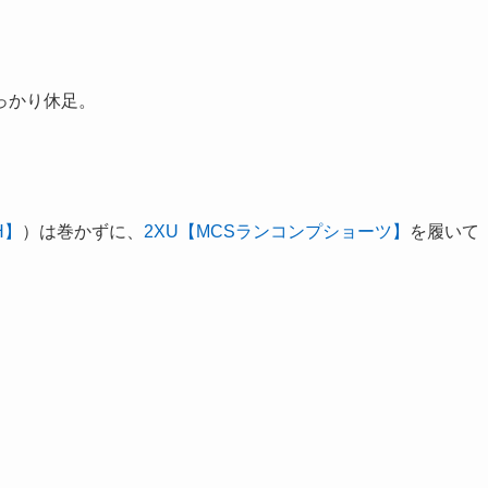
っかり休足。
H】
）は巻かずに、
2XU【MCSランコンプショーツ】
を履いて