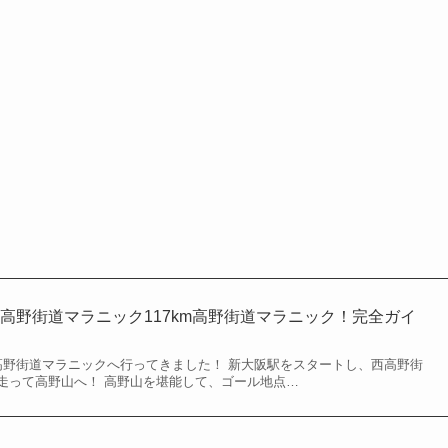
高野街道マラニック117km高野街道マラニック！完全ガイ
日で高野街道マラニックへ行ってきました！ 新大阪駅をスタートし、西高野街
走って高野山へ！ 高野山を堪能して、ゴール地点…