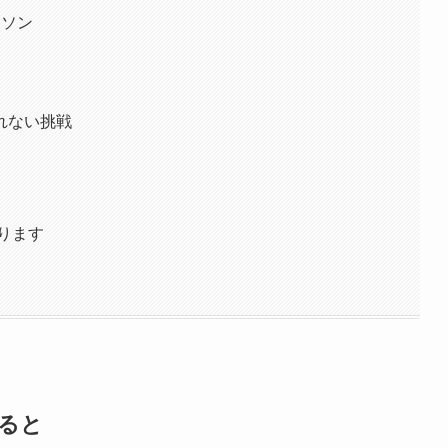
ラソン
れない挑戦
あります
ると